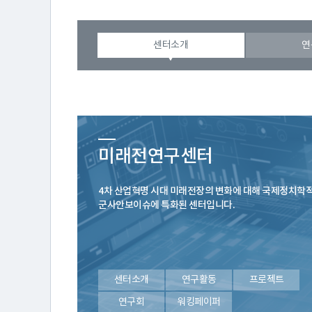
센터소개
연
연
구
소
미래전연구센터
소
4차 산업혁명 시대 미래전장의 변화에 대해 국제정치학적
군사안보이슈에 특화된 센터입니다.
개
센
센터소개
연구활동
프로젝트
연구회
워킹페이퍼