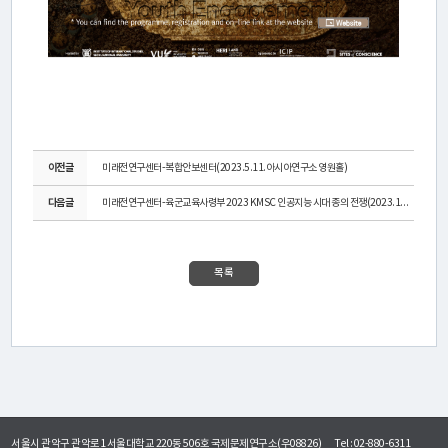
활
동
간
행
이전글
미래전연구센터-복합안보센터(2023.5.11.아시아연구소 영원홀)
물
다음글
미래전연구센터-육군교육사령부 2023 KMSC 인공지능 시대 종의 전쟁(2023.10.12.~1...
미
목록
디
어
·
갤
러
서울시 관악구 관악로1 서울대학교 220동 506호 국제문제연구소(우08826)
Tel : 02-880-6311