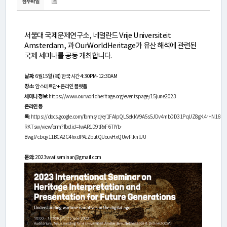
연
첨부파일
구
서울대 국제문제연구소, 네덜란드 Vrije Universiteit
소
Amsterdam, 과 OurWorldHeritage가 유산 해석에 관련된
국제 세미나를 공동 개최합니다.
소
개
날짜
: 6월15일 (목) 한국 시간 4:30PM-12:30AM
장소
: 암스테르담 + 온라인 플랫폼
세미나 정보
:
https://www.ourworldheritage.org/eventspage/15june2023
센
온라인 등
록
:
https://docs.google.com/forms/d/e/1FAIpQLSekkV9A5s5JDv4mbDD31PqUZ8gK4rHN16f9
터
RKTsw/viewform?fbclid=IwAR1D9tRxF6TIYb-
Bwgl7cbqy11BCA2C4hxdPAtZbutQUouvHxQUwFlknlUU
소
문의:
2023wwiiseminar@gmail.com
개
연
구