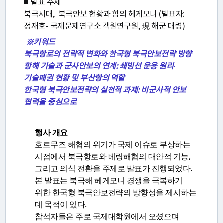
■ 발표 주제
젝
북극시대, 북극안보 현황과 힘의 헤게모니 (발표자:
트
정재호- 국제문제연구소 객원연구원, 現 해군 대령)
※키워드
북극항로의 전략적 변화와 한국형 북극안보전략 방향
연
항해 기술과 군사안보의 연계: 쇄빙선 운용 원리·
구
기술패권 현황 및 부산항의 역할
한국형 북극안보전략의 실천적 과제: 비군사적 안보
회
협력을 중심으로
홈
행사 개요
페
호르무즈 해협의 위기가 국제 이슈로 부상하는
시점에서 북극항로와 베링해협의 대안적 기능,
이
그리고 의식 전환을 주제로 발표가 진행되었다.
지
본 발표는 북극해 헤게모니 경쟁을 극복하기
위한 한국형 북극안보전략의 방향성을 제시하는
이
데 목적이 있다.
용
참석자들은 주로 국제대학원에서 오셨으며