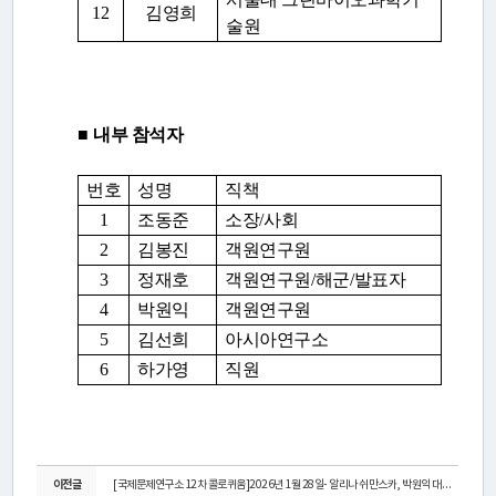
12
김영희
술원
■
내부 참석자
번호
성명
직책
1
조동준
소장
/
사회
2
김봉진
객원연구원
3
정재호
객원연구원
/
해군
/
발표자
4
박원익
객원연구원
5
김선희
아시아연구소
6
하가영
직원
이전글
[국제문제연구소 12차 콜로퀴움]2026년 1월 28일- 알리나 쉬만스카, 박원익 대령 ...