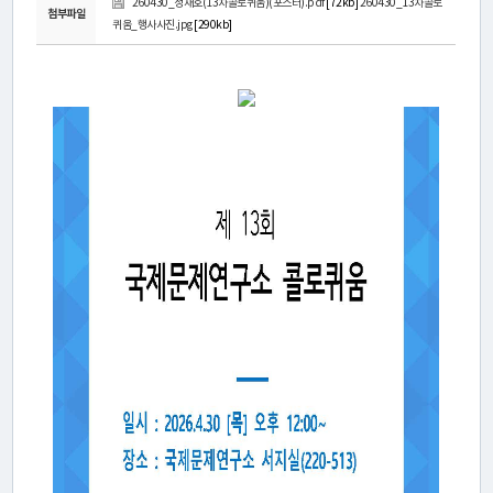
연
260430_정재호(13차콜로퀴움)(포스터).pdf
[72kb]
260430_13차콜로
첨부파일
퀴움_행사사진.jpg
[290kb]
구
소
소
개
센
터
소
개
연
구