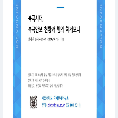
활
동
간
행
물
미
디
어
·
갤
러