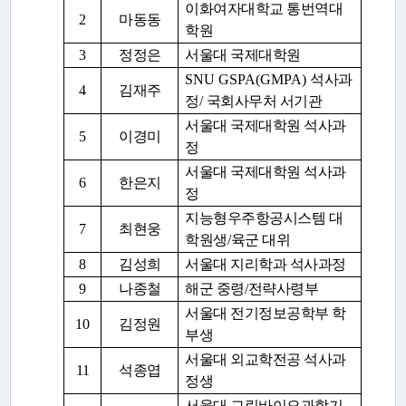
이화여자대학교 통번역대
2
마동동
학원
3
정정은
서울대 국제대학원
SNU GSPA(GMPA)
석사과
4
김재주
정
/
국회사무처 서기관
서울대 국제대학원 석사과
5
이경미
정
서울대 국제대학원 석사과
6
한은지
정
지능형우주항공시스템 대
7
최현웅
학원생
/
육군 대위
8
김성희
서울대 지리학과 석사과정
9
나종철
해군 중령
/
전략사령부
서울대 전기정보공학부 학
10
김정원
부생
서울대 외교학전공 석사과
11
석종엽
정생
서울대 그린바이오과학기