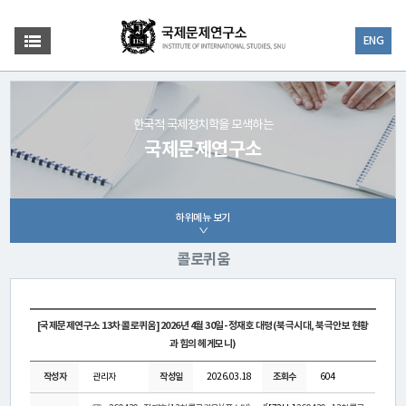
ENG
한국적 국제정치학을 모색하는
국제문제연구소
하위메뉴 보기
콜로퀴움
[국제문제연구소 13차 콜로퀴움]2026년 4월 30일- 정재호 대령(북극시대, 북극안보 현황
과 힘의 헤게모니)
작성자
관리자
작성일
2026.03.18
조회수
604