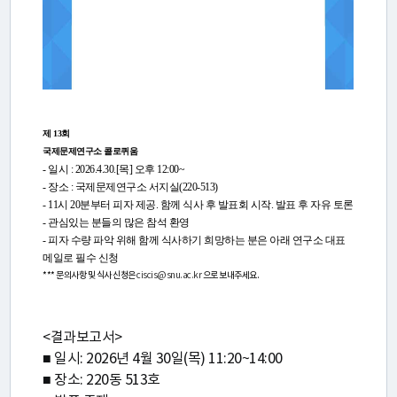
리
미
래
세
제 13회
국제문제연구소 콜로퀴움
계
- 일시 : 2026.4.30.[목] 오후 12:00~
- 장소 : 국제문제연구소 서지실(220-513)
정
- 11시 20분부터 피자 제공. 함께 식사 후 발표회 시작. 발표 후 자유 토론
- 관심있는 분들의 많은 참석 환영
치
- 피자 수량 파악 위해 함께 식사하기 희망하는 분은 아래 연구소 대표
포
메일로 필수 신청
*** 문의사항 및 식사 신청은
ciscis@snu.ac.kr
으로 보내주세요.
럼
<결과보고서>
프
■ 일시: 2026년 4월 30일(목) 11:20~14:00
로
■ 장소: 220동 513호